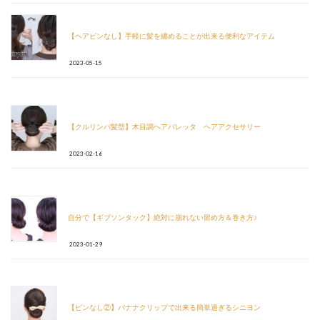
【ヘアピンなし】手軽に髪を纏めることが出来る便利なアイテム
2023-05-15
【クルリンパ髪型】木目調ヘアバレッタ ヘアアクセサリー
2023-02-16
自分で【ギブソンタック】絶対に崩れない留め方＆巻き方♪
2023-01-29
【ピンなし②】バナナクリップで出来る簡単過ぎるシニヨン