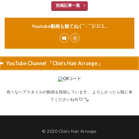
投稿記事一覧
Youtube動画も観てね (⌒-⌒)ﾆｺﾆｺ…
YouTube Channel 「Chie’s Hair Arrange」
色々なヘアスタイルの動画を投稿しています。 よろしかったら観に来
てくださいね٩(ˊᗜˋ*)و
© 2020 Chie's Hair Arrange.