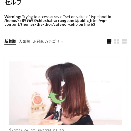
セルフ
Warning
: Trying to access array offset on value of type bool in
/home/xs899698/chieshairarrange.net/public_html/wp-
content/themes/the-thor/category.php
on line
63
新着順
人気順
お勧めカテゴリ
自分で出来る髪型
トップで纏める
バックで纏める
ネープで纏める
和服に似合う髪型
洋服に似合う髪型
少女用
ヘアアレンジハウツー集
ノウハウ 技術情報
基本のヘアアレンジ
使用商品
2026-06-20
2026-06-20