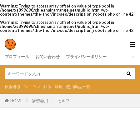
Warning
: Trying to access array offset on value of type bool in
/home/xs899698/chieshairarrange.net/public_html/wp-
content/themes/the-thor/inc/seo/description_robots.php
on line
42
Warning
: Trying to access array offset on value of type bool in
/home/xs899698/chieshairarrange.net/public_html/wp-
content/themes/the-thor/inc/seo/description_robots.php
on line
42
プロフィール
お問い合わせ
プライバシーポリシー
夜会巻き
シニヨン
和服
洋服
使用商品一覧
HOME
講習会用
セルフ