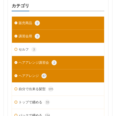
カテゴリ
販売商品
2
講習会用
3
セルフ
3
ヘアアレンジ講習会
2
ヘアアレンジ
47
自分で出来る髪型
195
トップで纏める
55
バックで纏める
114