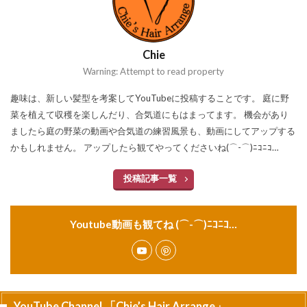
Chie
Warning: Attempt to read property
趣味は、新しい髪型を考案してYouTubeに投稿することです。 庭に野
菜を植えて収穫を楽しんだり、合気道にもはまってます。 機会があり
ましたら庭の野菜の動画や合気道の練習風景も、動画にしてアップする
かもしれません。 アップしたら観てやってくださいね(⌒-⌒)ﾆｺﾆｺ…
投稿記事一覧
Youtube動画も観てね (⌒-⌒)ﾆｺﾆｺ…
YouTube Channel 「Chie’s Hair Arrange」