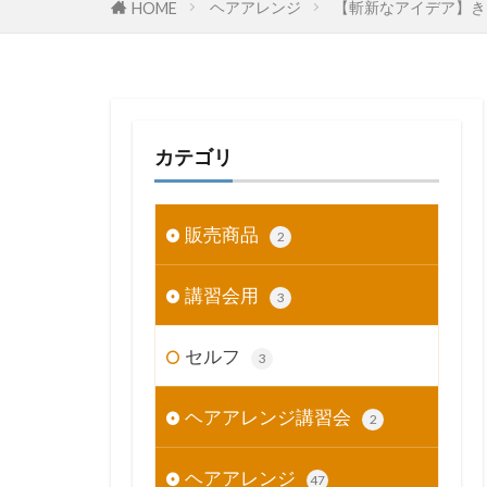
ヘアアレンジ
【斬新なアイデア】き
HOME
カテゴリ
販売商品
2
講習会用
3
セルフ
3
ヘアアレンジ講習会
2
ヘアアレンジ
47