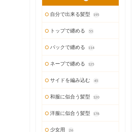
自分で出来る髪型
195
トップで纏める
55
バックで纏める
114
ネープで纏める
125
サイドを編み込む
45
和服に似合う髪型
120
洋服に似合う髪型
178
少女用
26