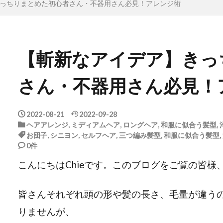
っちりまとめた初心者さん・不器用さん必見！アレンジ術
【斬新なアイデア】きっ
さん・不器用さん必見！
2022-08-21
2022-09-28
ヘアアレンジ
,
ミディアムヘア
,
ロングヘア
,
和服に似合う髪型
,
お団子
,
シニヨン
,
セルフヘア
,
三つ編み髪型
,
和服に似合う髪型
,
0件
こんにちはChieです。このブログをご覧の皆
皆さんそれぞれ頭の形や髪の長さ、毛量が違う
りませんが、