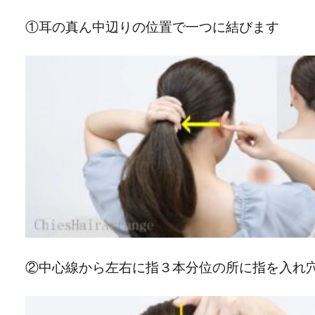
①耳の真ん中辺りの位置で一つに結びます
②中心線から左右に指３本分位の所に指を入れ