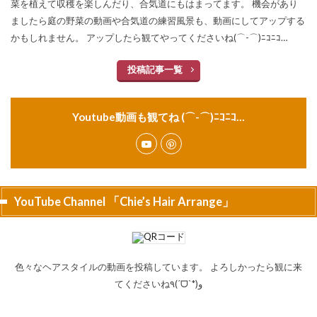
菜を植えて収穫を楽しんだり、合気道にもはまってます。 機会があり
ましたら庭の野菜の動画や合気道の練習風景も、動画にしてアップする
かもしれません。 アップしたら観てやってくださいね(⌒-⌒)ﾆｺﾆｺ…
投稿記事一覧
Youtube動画も観てね (⌒-⌒)ﾆｺﾆｺ…
YouTube Channel 「Chie’s Hair Arrange」
色々なヘアスタイルの動画を投稿しています。 よろしかったら観に来
てくださいね٩(ˊᗜˋ*)و