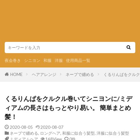
夜会巻き
シニヨン
和服
洋服
使用商品一覧
HOME
ヘアアレンジ
ネープで纏める
くるりんぱをクルク
くるりんぱをクルクル巻いてシニヨンに/ミデ
ィアムの長さはもっとやり易い。 簡単まとめ
髪！
2020-08-05
2020-08-07
ネープで纏める
,
ロングヘア
,
和服に似合う髪型
,
洋服に似合う髪型
ミディアムヘア
168View
0件