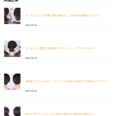
【ヘアピンなし】手軽に髪を纏めることが出来る便利なアイテム
2023-05-15
【クルリンパ髪型】木目調ヘアバレッタ ヘアアクセサリー
2023-02-16
【時短ヘア】ゴム1本＋ヘアバレッタおすすめ自分で出来るヘアアレンジ
2023-02-01
自分で【ギブソンタック】絶対に崩れない留め方＆巻き方♪