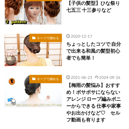
【子供の髪型】ひな祭り
七五三 十三参りなど
2020-12-17
ネープで纏める
ちょっとしたコツで 自分
で出来る和風の髪型初心
者でも簡単！
2021-06-23
2024-09-26
ネープで纏める
【梅雨の髪悩み】おすす
め！ボサボサにならない
アレンジ ロープ編みポニ
ーからできる 仕事や家事
やお出かけなど♡ セル
フ動画も有ります