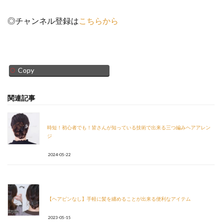
◎チャンネル登録は
こちらから
Copy
関連記事
時短！初心者でも！皆さんが知っている技術で出来る三つ編みヘアアレン
ジ
2024-05-22
【ヘアピンなし】手軽に髪を纏めることが出来る便利なアイテム
2023-05-15