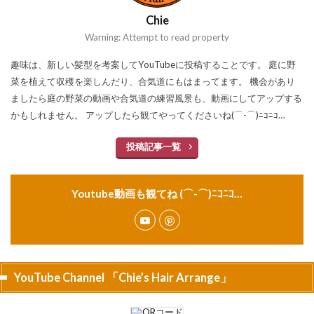
Chie
Warning: Attempt to read property
趣味は、新しい髪型を考案してYouTubeに投稿することです。 庭に野
菜を植えて収穫を楽しんだり、合気道にもはまってます。 機会があり
ましたら庭の野菜の動画や合気道の練習風景も、動画にしてアップする
かもしれません。 アップしたら観てやってくださいね(⌒-⌒)ﾆｺﾆｺ…
投稿記事一覧
Youtube動画も観てね (⌒-⌒)ﾆｺﾆｺ…
YouTube Channel 「Chie’s Hair Arrange」