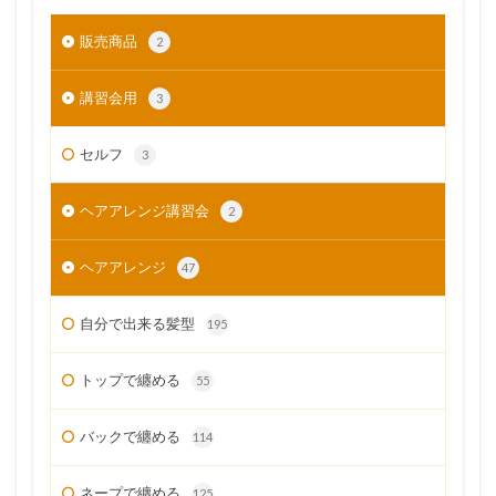
販売商品
2
講習会用
3
セルフ
3
ヘアアレンジ講習会
2
ヘアアレンジ
47
自分で出来る髪型
195
トップで纏める
55
バックで纏める
114
ネープで纏める
125