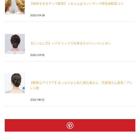
【簡単すぎるアップ髪型】くるりんぱコツ／アップ時毛束配置コツ
2022-09-28
【ピンなし①】ヘアクリップで出来るクルリンパシニヨン
2022-09-05
【斬新なアイデア】きっちりまとめた初心者さん・不器用さん必見！アレ
ンジ術
2022-08-21