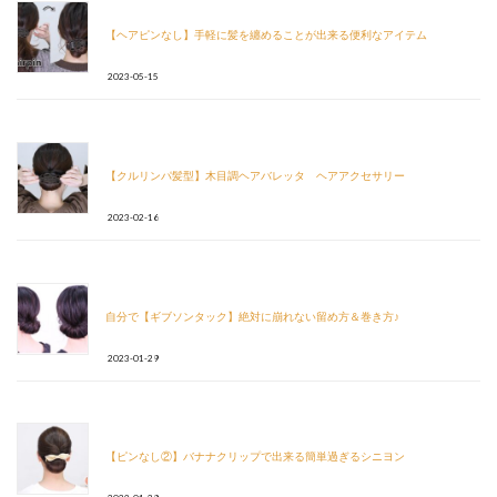
【ヘアピンなし】手軽に髪を纏めることが出来る便利なアイテム
2023-05-15
【クルリンパ髪型】木目調ヘアバレッタ ヘアアクセサリー
2023-02-16
自分で【ギブソンタック】絶対に崩れない留め方＆巻き方♪
2023-01-29
【ピンなし②】バナナクリップで出来る簡単過ぎるシニヨン