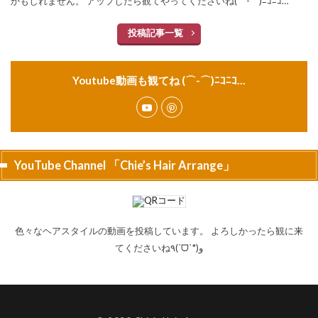
かもしれません。 アップしたら観てやってくださいね(⌒-⌒)ﾆｺﾆｺ…
投稿記事一覧
Youtube動画も観てね (⌒-⌒)ﾆｺﾆｺ…
YouTube Channel 「Chie’s Hair Arrange」
色々なヘアスタイルの動画を投稿しています。 よろしかったら観に来
てくださいね٩(ˊᗜˋ*)و