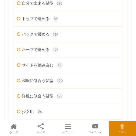
自分で出来る髪型
195
トップで纏める
55
バックで纏める
114
ネープで纏める
125
サイドを編み込む
45
和服に似合う髪型
120
洋服に似合う髪型
178
少女用
26
ミディアムヘア
58
ホーム
シェア
メニュー
YouTube
TOPへ