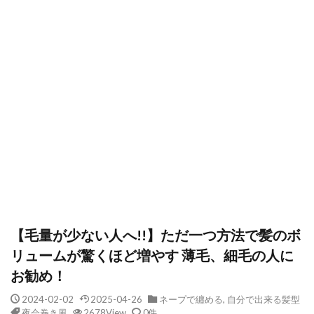
【毛量が少ない人へ!!】ただ一つ方法で髪のボ
リュームが驚くほど増やす 薄毛、細毛の人に
お勧め！
2024-02-02
2025-04-26
ネープで纏める
,
自分で出来る髪型
夜会巻き風
2678View
0件