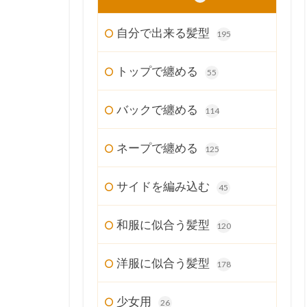
自分で出来る髪型
195
トップで纏める
55
バックで纏める
114
ネープで纏める
125
サイドを編み込む
45
和服に似合う髪型
120
洋服に似合う髪型
178
少女用
26