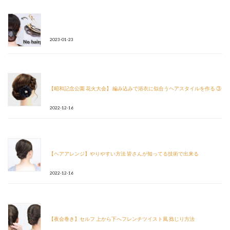
2023-01-23
【昭和記念公園 花火大会】 編み込みで浴衣に似合うヘアスタイルを作る ③
2022-12-16
【ヘアアレンジ】やりやすい方法 皆さんが知ってる技術で出来る
2022-12-16
【夜会巻き】セルフ 上から下へフレンチツイスト風 捻じり方法