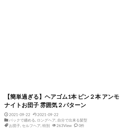
【簡単過ぎる】ヘアゴム1本 ピン２本 アンモ
ナイトお団子 雰囲気２パターン
2021-09-22
2021-09-22
バックで纏める
,
ロングヘア
,
自分で出来る髪型
お団子
,
セルフヘア
,
特別
263View
0件