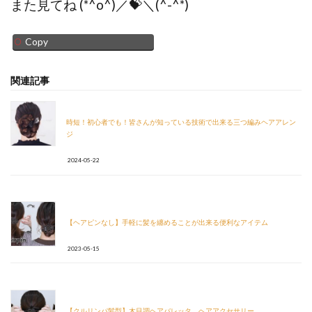
また見てね (*^o^)／💝＼(^-^*)
Copy
関連記事
時短！初心者でも！皆さんが知っている技術で出来る三つ編みヘアアレン
ジ
2024-05-22
【ヘアピンなし】手軽に髪を纏めることが出来る便利なアイテム
2023-05-15
【クルリンパ髪型】木目調ヘアバレッタ ヘアアクセサリー