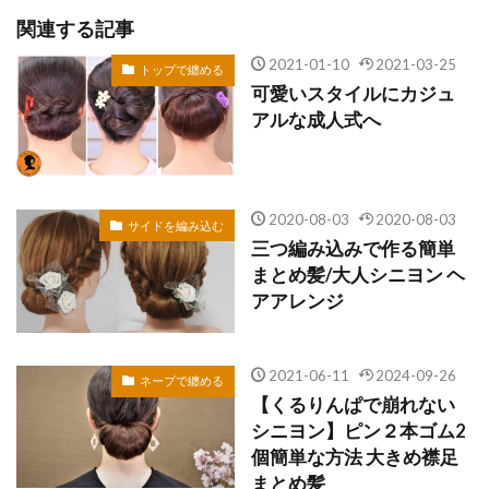
関連する記事
2021-01-10
2021-03-25
トップで纏める
可愛いスタイルにカジュ
アルな成人式へ
2020-08-03
2020-08-03
サイドを編み込む
三つ編み込みで作る簡単
まとめ髪/大人シニヨン ヘ
アアレンジ
2021-06-11
2024-09-26
ネープで纏める
【くるりんぱで崩れない
シニヨン】ピン２本ゴム2
個簡単な方法 大きめ襟足
まとめ髪