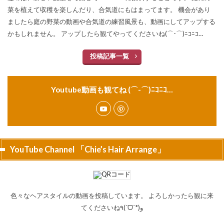
菜を植えて収穫を楽しんだり、合気道にもはまってます。 機会があり
ましたら庭の野菜の動画や合気道の練習風景も、動画にしてアップする
かもしれません。 アップしたら観てやってくださいね(⌒-⌒)ﾆｺﾆｺ…
投稿記事一覧
Youtube動画も観てね (⌒-⌒)ﾆｺﾆｺ…
YouTube Channel 「Chie’s Hair Arrange」
色々なヘアスタイルの動画を投稿しています。 よろしかったら観に来
てくださいね٩(ˊᗜˋ*)و