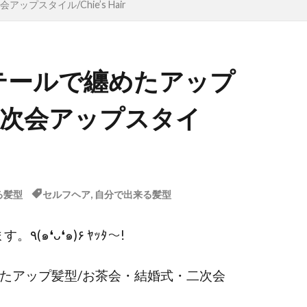
スタイル/Chie’s Hair
テールで纏めたアップ
二次会アップスタイ
る髪型
セルフヘア
,
自分で出来る髪型
いつも動画を観ていただき、ありがとうございます。٩(๑❛ᴗ❛๑)۶ ﾔｯﾀ～!
めたアップ髪型/お茶会・結婚式・二次会