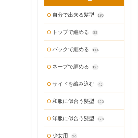
自分で出来る髪型
195
トップで纏める
55
バックで纏める
114
ネープで纏める
125
サイドを編み込む
45
和服に似合う髪型
120
洋服に似合う髪型
178
少女用
26