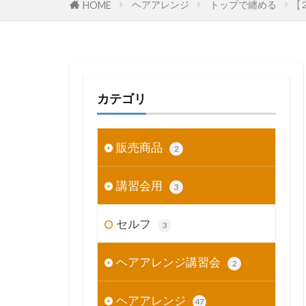
ヘアアレンジ
トップで纏める
[
HOME
カテゴリ
販売商品
2
講習会用
3
セルフ
3
ヘアアレンジ講習会
2
ヘアアレンジ
47