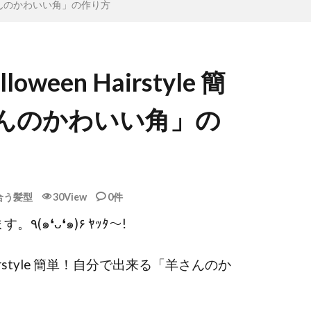
「羊さんのかわいい角」の作り方
en Hairstyle 簡
んのかわいい角」の
合う髪型
30View
0件
いつも動画を観ていただき、ありがとうございます。٩(๑❛ᴗ❛๑)۶ ﾔｯﾀ～!
irstyle 簡単！自分で出来る「羊さんのか