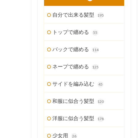
自分で出来る髪型
195
トップで纏める
55
バックで纏める
114
ネープで纏める
125
サイドを編み込む
45
和服に似合う髪型
120
洋服に似合う髪型
178
少女用
26